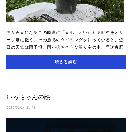
冬から春になるこの時期に「春肥」といわれる肥料をオリ
ーブ畑に撒く。その施肥のタイミングを計っていると、翌
日の天気は雨予報。雨が落ちそうな曇り空の中、早速春肥
を入れに畑に向かう。有機肥料は湿った土と...
続きを読む
いろちゃんの絵
2019/02/24 21:46