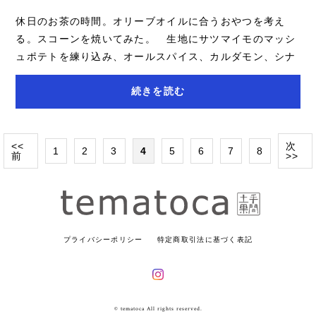
休日のお茶の時間。オリーブオイルに合うおやつを考え
る。スコーンを焼いてみた。 生地にサツマイモのマッシ
ュポテトを練り込み、オールスパイス、カルダモン、シナ
モンなどのスパイスをきかせたスコーンはヨー...
続きを読む
<<
次
1
2
3
4
5
6
7
8
前
>>
プライバシーポリシー
特定商取引法に基づく表記
© tematoca All rights reserved.