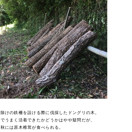
猪除けの鉄柵を設ける際に伐採したドングリの木。
せでうまく活着できたかどうかはやや疑問だが、
の秋には原木椎茸が食べられる。