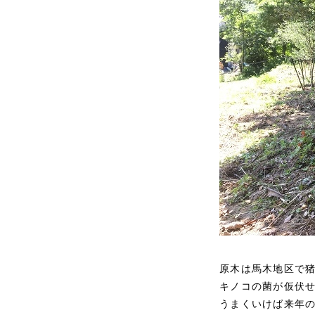
原木は馬木地区で
キノコの菌が仮伏
うまくいけば来年