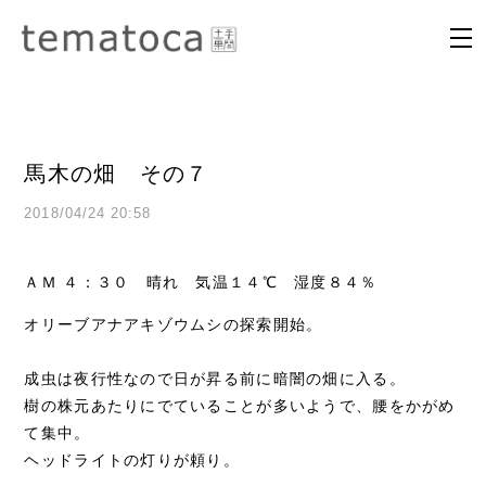
馬木の畑 その７
2018/04/24 20:58
ＡＭ ４：３０ 晴れ 気温１４℃ 湿度８４％
オリーブアナアキゾウムシの探索開始。
成虫は夜行性なので日が昇る前に暗闇の畑に入る。
樹の株元あたりにでていることが多いようで、腰をかがめ
て集中。
ヘッドライトの灯りが頼り。